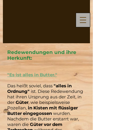
Redewendungen und ihre
Herkunft:
"Es ist alles in Butter."
Das heißt soviel, dass
"alles in
Ordnung"
ist. Diese Redewendung
hat ihren Ursprung aus der Zeit, in
der
Güter
, wie beispielsweise
Pozellan,
in Kisten mit flüssiger
Butter eingegossen
wurden.
Nachdem die Butter erstarrt war,
waren die
Güter vor dem
Zerbrechen
während des