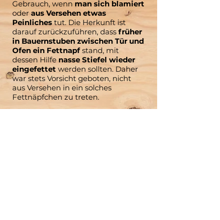
Gebrauch, wenn
man sich blamiert
oder
aus Versehen etwas
Peinliches
tut. Die Herkunft ist
darauf zurückzuführen, dass
früher
in Bauernstuben zwischen Tür und
Ofen ein Fettnapf
stand, mit
dessen Hilfe
nasse Stiefel wieder
eingefettet
werden sollten. Daher
war stets Vorsicht geboten, nicht
aus Versehen in ein solches
Fettnäpfchen zu treten.
Uns plattdütsch Wöörbook
-
Kennst Du das
plattdeutsche Wort?
Hummel
- Plüschmors
Staubsauger
- Huulbessen
erklären
- verklookfideln
Besserwisser
- Klookschieter
Eichhörnchen
- Katteker