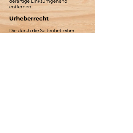
derartige Linksumgehend
entfernen.
Urheberrecht
Die durch die Seitenbetreiber
erstellten Inhalte und Werke auf
diesen Seiten unterliegen dem
deutschen Urheberrecht. Die
Vervielfältigung, Bearbeitung,
Verbreitung und jede Art der
Verwertung außerhalb der
Grenzen des Urheberrechtes
bedürfen der schriftlichen
Zustimmung des jeweiligen
Autors bzw. Erstellers. Downloads
und Kopien dieser Seite sind nur
für den privaten, nicht
kommerziellen Gebrauch
gestattet.
Soweit die Inhalte auf dieser Seite
nicht vom Betreiber erstellt
wurden, werden die